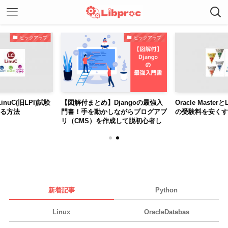
ピックアップ
ピックアップ
とLinuC(旧LPI)試験
【図解付まとめ】Djangoの最強入
Oracle Master
る方法
門書！手を動かしながらブログアプ
の受験料を安くす
リ（CMS）を作成して脱初心者し
よう！
新着記事
Python
Linux
OracleDatabas